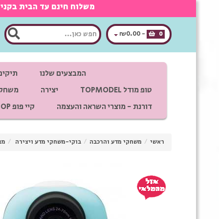
משלוח חינם עד הבית בקנייה מעל 350 ש"ח, אפשרות לאיסוף חינם מראשון לציון בתאום מ
₪0.00
-
0
המבצעים שלנו
תיקים
טופ מודל TOPMODEL
יצירה
משחקי
דורנת - מוצרי השראה והעצמה
קיי פופ K POP
ראשי
/
משחקי מדע והרכבה
/
בוקי-משחקי מדע ויצירה
/
מצ