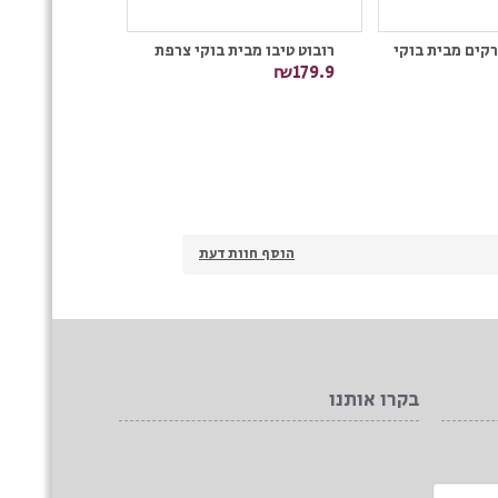
קים מבית בוקי
רובוט טיבו מבית בוקי צרפת
₪179.9
חיבור לטלפון
₪299.9
הוסף חוות דעת
בקרו אותנו