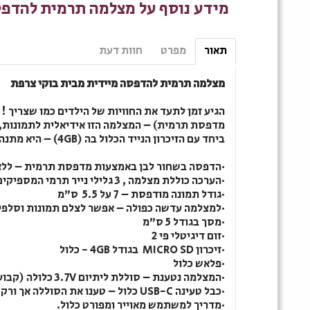
מידע נוסף על מצלמה תרמית להדפס
תאור
מפרט
חוות דעת
מצלמה תרמית להדפסה מיידית מבית בוקי צרפת
הגיע זמן לתעד את החוויות של הילדים כמו שצריך 
מדפסת תרמית) – המצלמה הזו אידיאלית לתמונות, לס
ביחד עם הזיכרון הנייד הכלול בה (4
GB
) – היא מתנה
·
הדפסה בשחור לבן באמצעות מדפסת תרמית – ללא 
·
הערכה כוללת מצלמה , 3 גלילי נייר תרמי המספיקים להדפסת 100 תמונות, 20 מדבקות בגליל דביק.
·
גודל תמונה מודפסת – 7 על 5.5 ס"מ
·
למצלמה עדשה כפולה – אפשר לצלם תמונות וסלפי, 
·
מסך בגודל 5 ס"מ
·
זום דיגיטלי פי 2
·
זיכרון
MICRO SD
בגודל 4
GB
- כלול
·
פלאש כלול
·
המצלמה נטענת – סוללת ליתיום 3.7
V
כלולה (קבוע
·
כבל טעינה
C
-
USB
כלול – טענו את הסוללה אך ורק
·
מדריך למשתמש מאוייר ומפורט כלול.