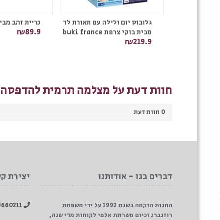
ם ופנס לילה
גלובוס יום ולילה עם תאורת לד
כריית זהב מבי
₪89.9
Buki F
מבית בוקי צרפת buki france
₪219.9
חוות דעת על מצלמה תרמית להדפסה מ
0
חוות דעת
דברים בגו - אודותנו
יצירת ק
החנות הוקמה בשנת 1992 על ידי משפחת
039660211
רוזנברג וכיום משרתת אלפי לקוחות מדי שנה,