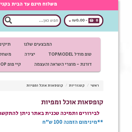
משלוח חינם עד הבית בקנייה מעל 350 ש"ח, אפשרות לאיסוף חינם מראשון לציון בתאום מ
₪0.00
-
0
המבצעים שלנו
תיקים
טופ מודל TOPMODEL
יצירה
משחקי
דורנת - מוצרי השראה והעצמה
קיי פופ K POP
ראשי
/
קטגוריות
/
קופסאות אוכל ומפיות
קופסאות אוכל ומפיות
לבירורים ותמיכה טכנית באתר ניתן להתקשר לטלפון 1
**מינימום הזמנה 100 ש"ח