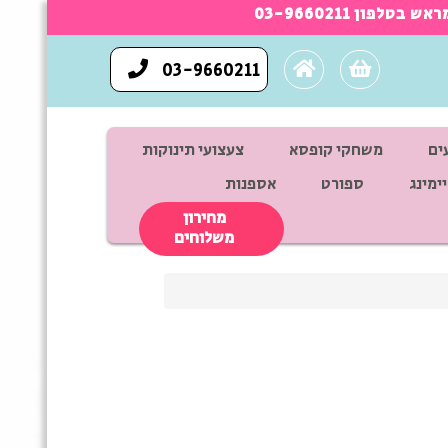
×
111.00
25.00
03-9660211
מותגים
ים
משחקי קופסא
צעצועי תינוקות
ימינג
ספורט
אספנות
LOOPY
מחירון
סינון
1
NIKE
משלוחים
5