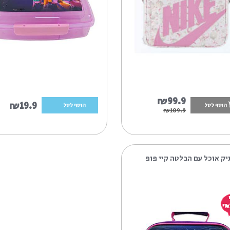
9%
₪99.
₪19.9
הוסף לסל
₪109.