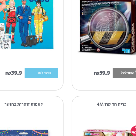
₪59.9
₪59.
הוסף לסל
 4M
טופ מודל DRESS ME UP JOBS חוברת
תלבושת לעב...