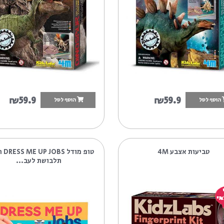
חפירת שלד דינוזאור TREX 4M