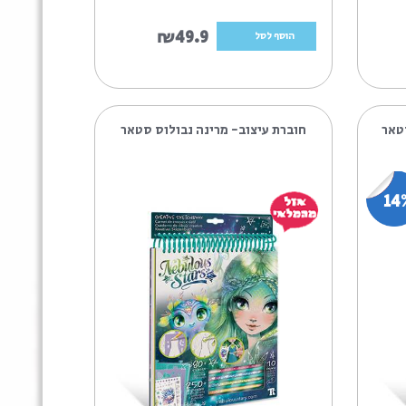
master
1
TOP
MODEL
4
אלפיט
1
₪49.9
הוסף לסל
בוקי
צרפת
29
דיאמנט
1
חוברת עיצוב- מרינה נבולוס סטאר
המתנות
שלי
1
מליסה
ודאג
16
נבולוס
סטאר
4