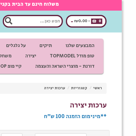
משלוח חינם עד הבית בקנייה מעל 350 ש"ח, אפשרות לאיסוף חינם מראשון לציון בתאום מ
₪0.00
-
0
המבצעים שלנו
תיקים
על גלגלים
טופ מודל TOPMODEL
יצירה
משחקי
דורנת - מוצרי השראה והעצמה
קיי פופ K POP
ראשי
/
קטגוריות
/
ערכות יצירה
ערכות יצירה
**מינימום הזמנה 100 ש"ח