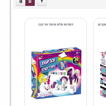
NEBULOUS
STAR
3
Nebulous
Stars
14
PLAY
DOH
דמויות תלת מימד חד קרן
4
PLAY-
DOH
3
Playmager
1
SLIME
DIY
1
SPARKTOYS
1
spin