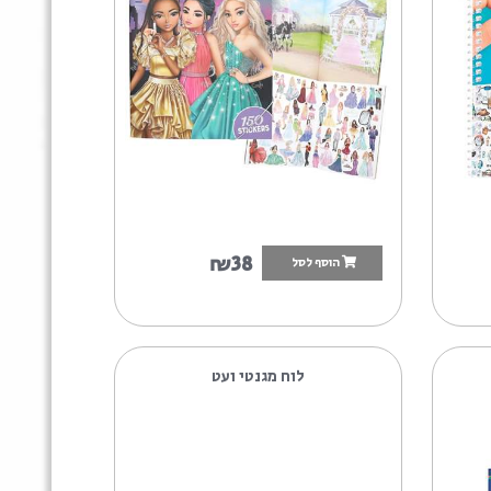
₪59.9
הוסף לסל
טופ מודל GLAMOUR חוברת עיצוב
בגדים כוללת 1...