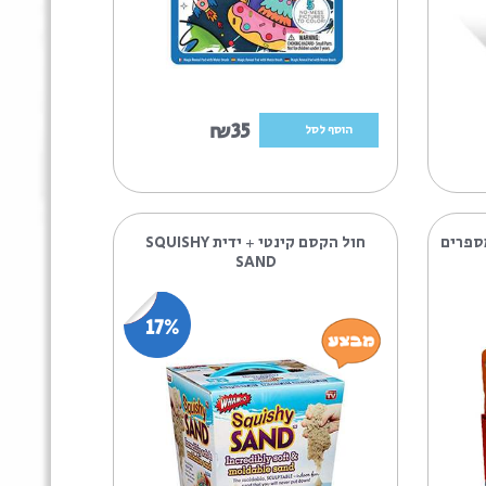
₪35
הוסף לסל
חול הקסם קינטי + ידית SQUISHY