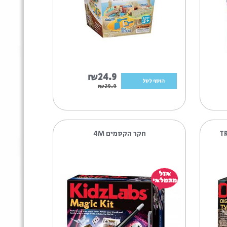
SAND
17%
₪24.9
הוסף לסל
₪29.9