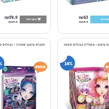
₪59.9
₪6
הוסף לסל
₪69.9
₪69.
יה נבולוס סטאר
חוברת עיצוב שחורה - נבולוס סטאר
14%
14%