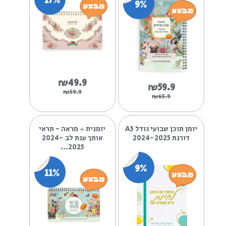
₪59.9
₪49.9
₪65.9
₪55.9
יומן שבועי – מחשבת
יומן שבועי תשפ"ה –
שנה מחדש 2024-2025
מיכל נגרין – קטן דורנת
- גו...
17%
9%