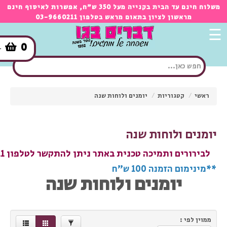
×
משלוח חינם עד הבית בקנייה מעל 350 ש"ח, אפשרות לאיסוף חינם
מראשון לציון בתאום מראש בטלפון 03-9660211
☰
18.00
67.00
0
-
מותגים
DORNAT
ראשי
/
קטגוריות
/
יומנים ולוחות שנה
סינון
3
יומנים ולוחות שנה
לבירורים ותמיכה טכנית באתר ניתן להתקשר לטלפון 03-9660211
**מינימום הזמנה 100 ש"ח
יומנים ולוחות שנה
ממוין לפי :