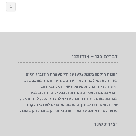
1
יומן גדול פרח 2024-
מחברת “מחשבת מסלול
2025 דורנת
מחדש”
18%
9%
דברים בגו - אודותנו
החנות הוקמה בשנת 1992 על ידי משפחת רוזנברג וכיום
משרתת אלפי לקוחות מדי שנה, בסיס החנות ממוקם בלב
ראשון לציון, החנות מספקת שירותים בכל רחבי
הארץ במסגרת מכירה מסורתית בבסיס החנות ובמכירה
₪44.9
₪59.9
מקוונת באתר, צוות החנות שואף להעניק לכם, לקוחותינו,
שירות אישי ואדיב תוך התאמת המוצרים לצורכי הלקוח
₪54.9
₪65.9
נשמח לשרת אתכם על הצד הטוב ביותר הן בחנות והן באתר.
יצירת קשר