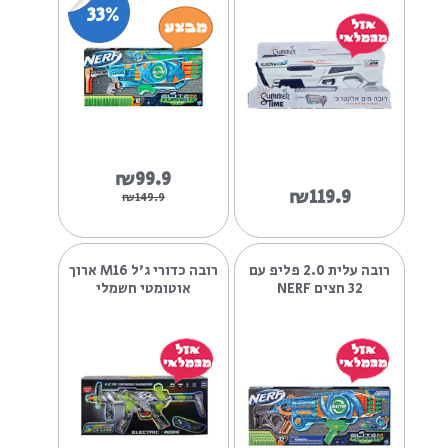
₪79.9
₪49.9
₪119.9
₪69.9
רובה מים אלקטרוני עם
רובה נרף עלית פליפ 16
חיבור USB עוצמת ירי
ש...
33%