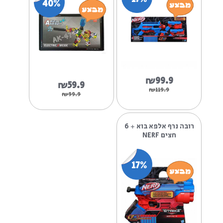
₪239.9
₪249.9
אקס שוט רובה כדורי ג’ל
נרף אלפא סט 2 ערכות
אוטומט 10,000 כדורי...
NERF
17%
32%
₪99.9
₪169.9
₪119.9
₪249.9