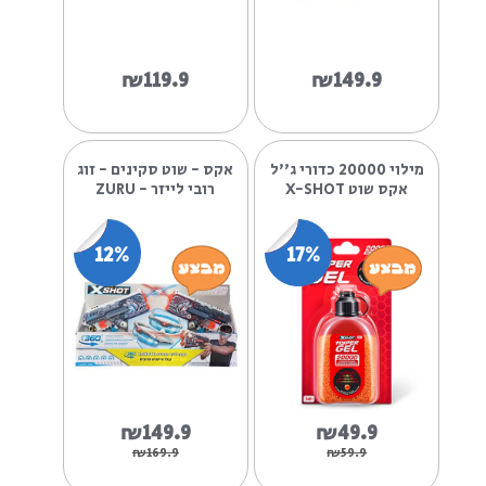
₪99.9
₪119.9
₪149.9
רובה עלית 2.0 פליפ עם
רובה כדורי ג'ל M16 ארוך
32 חצים NERF
אוטומטי חשמלי
₪119.9
₪149.9