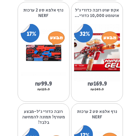
₪99.9
₪69.9
₪129.9
₪89.9
נרף עלית אקו 2.0 4 ב-1
רובה נרף אולטרה וואן
NERF
חשמלי
25%
36%
₪179.9
₪159.9