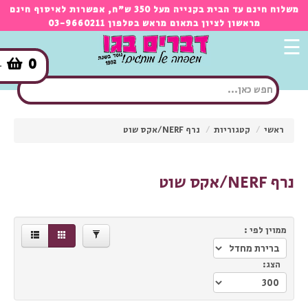
×
משלוח חינם עד הבית בקנייה מעל 350 ש"ח, אפשרות לאיסוף חינם
מראשון לציון בתאום מראש בטלפון 03-9660211
☰
301.00
30.00
0
-
מותגים
NERF
ראשי
/
קטגוריות
/
נרף NERF/אקס שוט
סינון
2
X-
SHOT
נרף NERF/אקס שוט
6
ממוין לפי :
הצג: