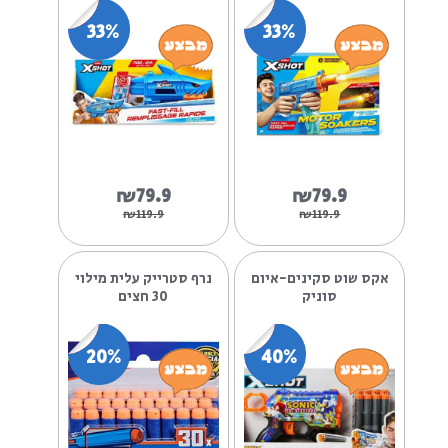
אקס שוט מים - רובה מים
אקס שוט מים - רובה מים
אוטומט ZURU X
כריש X-SHOT WATER
F...
SHOT...
33%
33%
₪79.9
₪79.9
₪119.9
₪119.9
אקס שוט סקינים-איום
נרף סטרייק עלית מילוי
סוניק
30 חצים