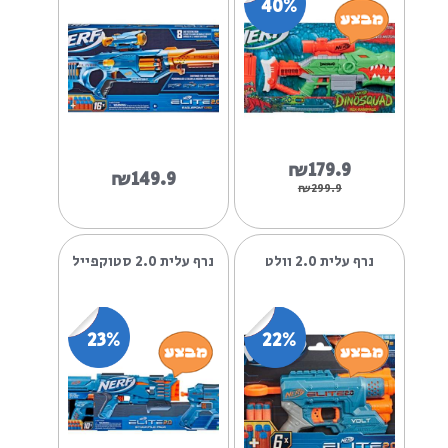
33%
20%
₪99.9
₪79.9
₪149.9
₪99.9
נרף דינו ראקס ענק
נרף עלית 2.0 איגלפוינט
40%