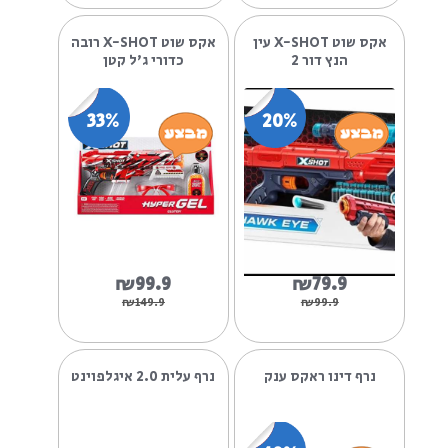
מילוי 20000 כדורי ג''ל
אקס - שוט סקינים - זוג
אקס שוט X-SHOT
רובי לייזר - ZURU
12%
17%
₪149.9
₪49.9
₪169.9
₪59.9
אקס שוט X-SHOT עין
אקס שוט X-SHOT רובה
הנץ דור 2
כדורי ג'ל קטן