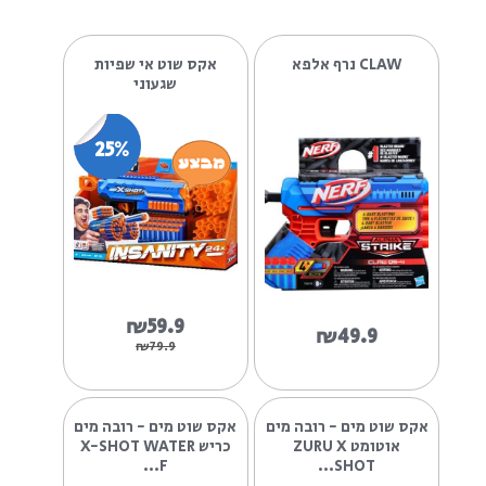
CLAW נרף אלפא
אקס שוט אי שפיות
שגעוני
25%
₪59.9
₪49.9
₪79.9